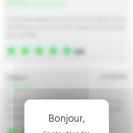
MERCEDES 350 CDI COUPE
Accueil OK Renseignements sur véhicule OK TRACABILITE véhicule
OK ACHAT pour nous OK et en toute confiance Prochain véhicule
dans 2 ans MERCI
5/5
nadège O.
Le 30/06/2018
nissan juke
Transaction parfaite, interlocuteur à l'écoute et honnête. voiture
bien préparée et conforme à la description internet. Je conseille
ce garage professionnel.
5/5