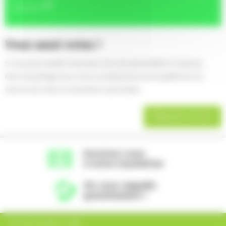
dirigeante.
Vous aussi votez !
Si vous avez acheté votre auto chez AA automobiles à Toulouse,
merci de partager avec nous vos impressions sur la qualité de nos
services de vente et d'entretien automobile.
Déposer un avis
Inscrivez-vous
à notre newsletter
On vous rappelle
gratuitement !
AA Automobiles - SARL