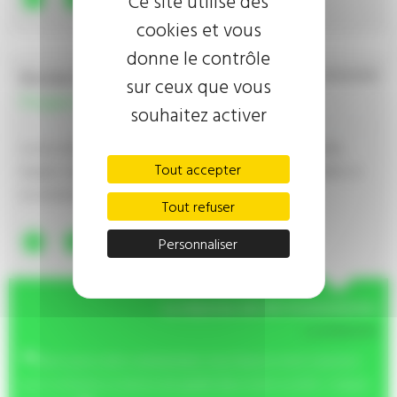
Ce site utilise des
cookies et vous
donne le contrôle
Nicolas D.
Le 01/09/2016
sur ceux que vous
Peugeot 3008
souhaitez activer
Je suis client depuis plusieurs années chez AA et reste fidèle,
Tout accepter
équipe compétente, tarifs intéressant et bonne disponibilité. Je
recommande.
Tout refuser
5/5
Personnaliser
La réponse de AA Automobiles
Le 01/09/2016
Merci pour votre commentaire, nous faisons notre maximum
pour conserver ce service de qualité dans notre société. L'équipe