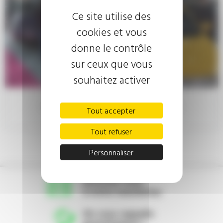
Ce site utilise des
cookies et vous
donne le contrôle
sur ceux que vous
souhaitez activer
ACTUALITÉS
Photo Au salon automobile de Toulouse 2015
Tout accepter
Tout refuser
Retour
Personnaliser
Inscrivez-vous
à notre newsletter
On vous rappelle