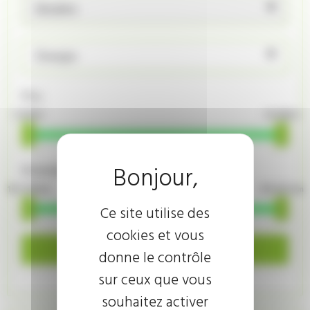
Modèle
Énergie
Prix
4 900 €
14 480 €
Kilométrage
101 700 km
155 567 km
Ce site utilise des
cookies et vous
Rechercher
donne le contrôle
sur ceux que vous
souhaitez activer