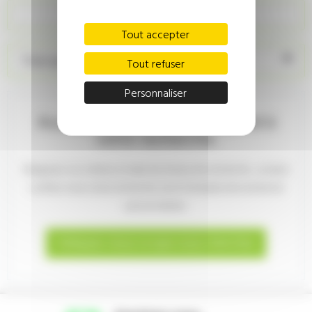
Recherche personnalisée
Tout accepter
Trier par prix décroissant
Tout refuser
Personnaliser
Aucun véhicule ne correspond à
votre recherche.
Élargissez vos critères à l'aide du moteur de recherche , ou bien
confiez-nous votre recherche via le formulaire de recherche
personnalisée:
Indiquez-nous ce que vous cherchez