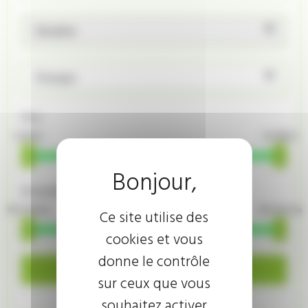
Modèle
Énergie
Prix
4 900 €
14 480 €
Kilométrage
101 700 km
155 567 km
Ce site utilise des
cookies et vous
donne le contrôle
Rechercher
sur ceux que vous
souhaitez activer