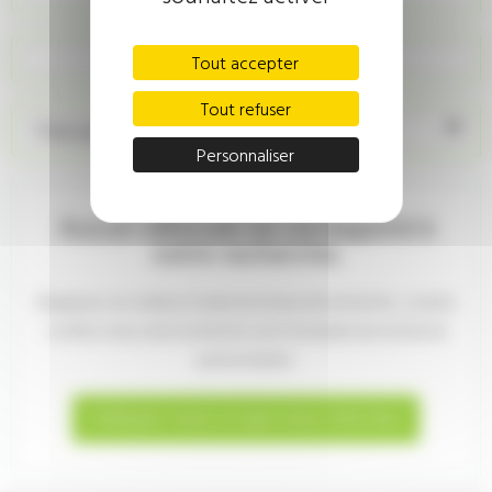
Recherche personnalisée
Tout accepter
Tout refuser
Trier par prix décroissant
Personnaliser
Aucun véhicule ne correspond à
votre recherche.
Élargissez vos critères à l'aide du moteur de recherche , ou bien
confiez-nous votre recherche via le formulaire de recherche
personnalisée:
Indiquez-nous ce que vous cherchez