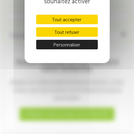
souhaitez activer
Recherche personnalisée
Tout accepter
Tout refuser
Trier par prix décroissant
Personnaliser
Aucun véhicule ne correspond à
votre recherche.
Élargissez vos critères à l'aide du moteur de recherche , ou bien
confiez-nous votre recherche via le formulaire de recherche
personnalisée:
Indiquez-nous ce que vous cherchez