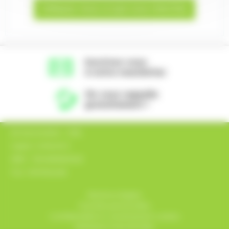
Indiquez-nous ce que vous cherchez
Inscrivez-vous
à notre newsletter
On vous rappelle
gratuitement !
AA Automobiles - SARL
Capital : 8 000,00 €
SIRET : 75024160600029
TVA : FR747502416
Mentions légales
Données personnelles
Confidentialité et consentement cookies
Réalisation FranceProNet