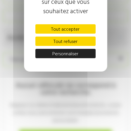
sur ceux que vous
souhaitez activer
Recherche personnalisée
Tout accepter
Accès par marques
Tout refuser
Personnaliser
Trier par prix décroissant
Aucun véhicule ne correspond à
votre recherche.
Élargissez vos critères à l'aide du moteur de recherche , ou bien
confiez-nous votre recherche via le formulaire de recherche
personnalisée: