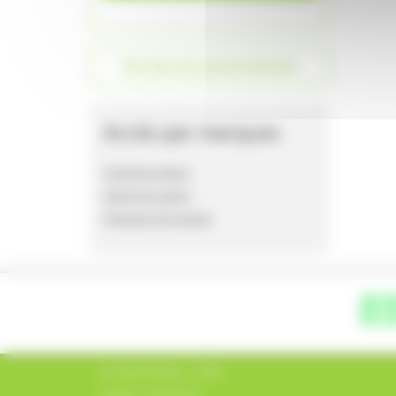
Recherche personnalisée
Accès par marques
Ford d'occasion
Opel d'occasion
Peugeot d'occasion
AA Automobiles - SARL
Capital : 8 000,00 €