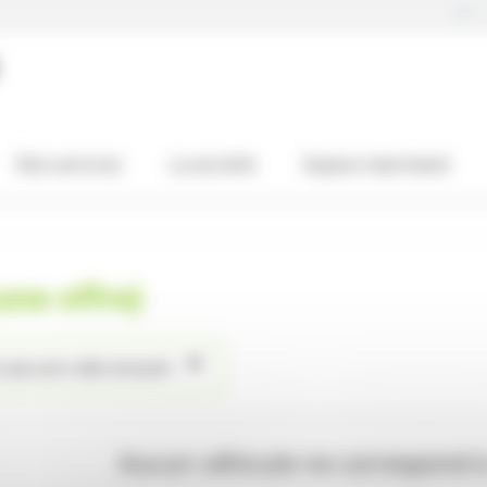
C
Nos services
La société
Espace marchand
une offre)
r par prix décroissant
Aucun véhicule ne correspond à