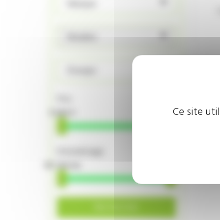
Marque
Modèle
Énergie
Prix
Ce site ut
4 900 €
14 480 €
Kilométrage
101 700 km
155 567 km
Rechercher