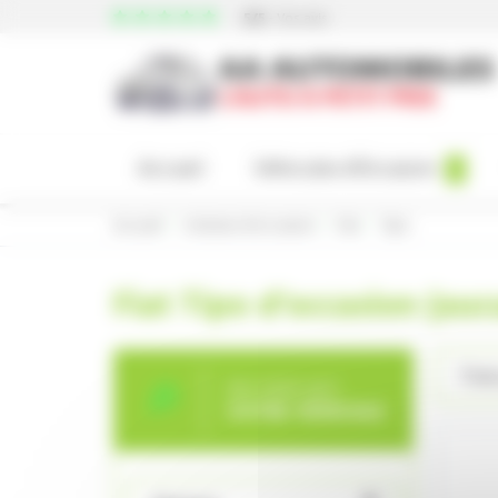
Panneau de gestion des cookies
5/5
-
Vos avis
Accueil
Véhicules d'Occasion
4
Accueil
Voitures d’occasion
Fiat
Tipo
Fiat Tipo d’occasion (auc
Trie
RECHERCHEZ
VOTRE VÉHICULE