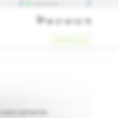
omparateur
Espace marchands
Ma sélection
0
0
06 37 40 55 79
Contactez-nous
 votre recherche.